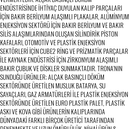
ENDÜSTRISINDE IHTIYAÇ DUYULAN KALIP PARÇALARI
IÇIN BAKIR BERILYUM ALAŞIMLI PLAKALAR, ALÜMINYUM
ENJEKSIYON SEKTÖRÜ IÇIN BAKIR BERILYUM VE BAKIR
SILIS ALAŞIMLARINDAN OLUŞAN SILINDIRIK PISTON
KAFALARI, OTOMOTIV VE PLASTIK ENJEKSIYON
SEKTÖRLERI IÇIN CUBE2 RING VE PRIZMATIK PARÇALAR
ILE KAYNAK ENDÜSTRISI IÇIN ZIRKONYUM ALAŞIMLI
BAKIR ÇUBUK VE DISKLER SUNMAKTADIR. TRONA’NIN
SUNDUĞU ÜRÜNLER; ALÇAK BASINÇLI DÖKÜM
SEKTÖRÜNDE ÜRETILEN MUSLUK BATARYA, SU
SAYAÇLARI, GAZ ARMATÜRLERI ILE PLASTIK ENJEKSIYON
SEKTÖRÜNDE ÜRETILEN EURO PLASTIK PALET, PLASTIK
ASKI VE KOVA GIBI ÜRÜNLERIN KALIPLARINDA
DÜNYADAKI FARKLI BIRÇOK ÜRETICI TARAFINDAN
DENENMEKTE VE UZUN ÖMÜRLÜLÜK, NIHAI ÜRÜN &