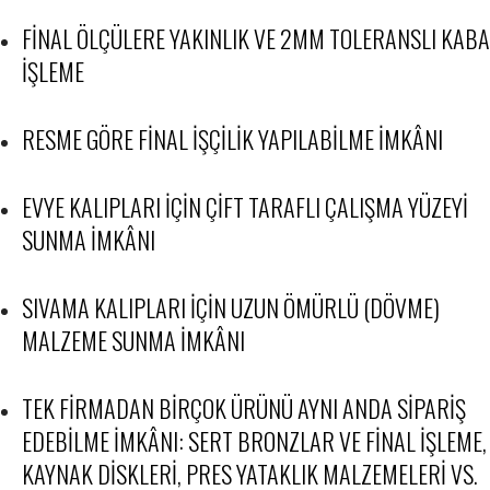
FINAL ÖLÇÜLERE YAKINLIK VE 2MM TOLERANSLI KABA
IŞLEME
RESME GÖRE FINAL IŞÇILIK YAPILABILME IMKÂNI
EVYE KALIPLARI IÇIN ÇIFT TARAFLI ÇALIŞMA YÜZEYI
SUNMA IMKÂNI
SIVAMA KALIPLARI IÇIN UZUN ÖMÜRLÜ (DÖVME)
MALZEME SUNMA IMKÂNI
TEK FIRMADAN BIRÇOK ÜRÜNÜ AYNI ANDA SIPARIŞ
EDEBILME IMKÂNI: SERT BRONZLAR VE FINAL IŞLEME,
KAYNAK DISKLERI, PRES YATAKLIK MALZEMELERI VS.