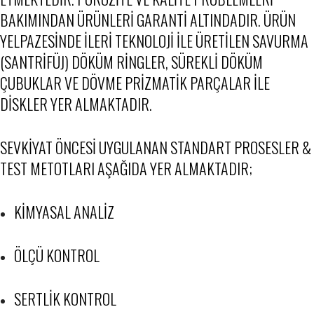
BAKIMINDAN ÜRÜNLERI GARANTI ALTINDADIR. ÜRÜN
YELPAZESINDE İLERI TEKNOLOJI ILE ÜRETILEN SAVURMA
(SANTRIFÜJ) DÖKÜM RINGLER, SÜREKLI DÖKÜM
ÇUBUKLAR VE DÖVME PRIZMATIK PARÇALAR ILE
DISKLER YER ALMAKTADIR.
SEVKIYAT ÖNCESI UYGULANAN STANDART PROSESLER &
TEST METOTLARI AŞAĞIDA YER ALMAKTADIR;
KIMYASAL ANALIZ
ÖLÇÜ KONTROL
SERTLIK KONTROL