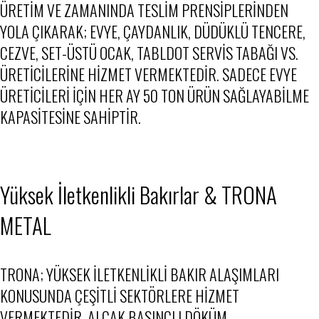
ÜRETIM VE ZAMANINDA TESLIM PRENSIPLERINDEN
YOLA ÇIKARAK; EVYE, ÇAYDANLIK, DÜDÜKLÜ TENCERE,
CEZVE, SET-ÜSTÜ OCAK, TABLDOT SERVIS TABAĞI VS.
ÜRETICILERINE HIZMET VERMEKTEDIR. SADECE EVYE
ÜRETICILERI IÇIN HER AY 50 TON ÜRÜN SAĞLAYABILME
KAPASITESINE SAHIPTIR.
Yüksek İletkenlikli Bakırlar & TRONA
METAL
TRONA; YÜKSEK ILETKENLIKLI BAKIR ALAŞIMLARI
KONUSUNDA ÇEŞITLI SEKTÖRLERE HIZMET
VERMEKTEDIR. ALÇAK BASINÇLI DÖKÜM