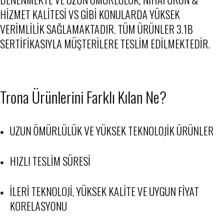
HIZMET KALITESI VS GIBI KONULARDA YÜKSEK
VERIMLILIK SAĞLAMAKTADIR. TÜM ÜRÜNLER 3.1B
SERTIFIKASIYLA MÜŞTERILERE TESLIM EDILMEKTEDIR.
Trona Ürünlerini Farklı Kılan Ne?
UZUN ÖMÜRLÜLÜK VE YÜKSEK TEKNOLOJIK ÜRÜNLER
HIZLI TESLIM SÜRESI
İLERI TEKNOLOJI, YÜKSEK KALITE VE UYGUN FIYAT
KORELASYONU