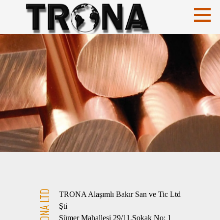
İçeriğe
atla
CuCrZr
HIGH CONDUCTIVITY COPPERS
TRONA LTD
TRONA Alaşımlı Bakır San ve Tic Ltd
Şti
Sümer Mahallesi 29/11.Sokak No: 1